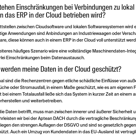
tehen Einschränkungen bei Verbindungen zu lokal i
n das ERP in der Cloud betrieben wird?
ttstellen zwischen Cloudsoftware und lokalen Softwaresystemen wird e
tige Anwendungen sind Anbindungen an Industriewaagen oder Versch
are, diese können auch in einem ERP in der Cloud voll unterstützt werd
eiteres häufiges Szenario wäre eine vollständige Maschinendaten-Integ
rlei Einschränkungen beim Datenaustausch.
 werden meine Daten in der Cloud geschützt?
al sind die Rechenzentren gegen etliche schädliche Einflüsse von auße
üche oder Stromausfall, in einem Maße geschützt, wie es am eigenen F
t bei einem Totalausfall ließe sich das System in kurzer Zeit an einem
rherstellen und weiterbetreiben.
ie Daten betrifft, muss man zwischen innerer und äußerer Sicherheit u
rleisten wir bei der Aptean DACH durch die vertragliche Beschränku
liegen den strengen Auflagen der DSGVO und sind so gesetzlich gege
ützt. Auch ein Umzug von Kundendaten in das EU-Ausland ist vertragli