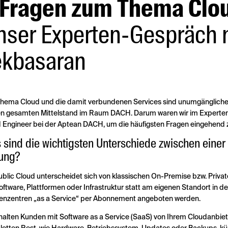
 Fragen zum Thema Clo
nser Experten-Gespräch m
ekbasaran
hema Cloud und die damit verbundenen Services sind unumgänglic
en gesamten Mittelstand im Raum DACH. Darum waren wir im Experte
 Engineer bei der Aptean DACH, um die häufigsten Fragen eingehend 
 sind die wichtigsten Unterschiede zwischen einer
ung?
ublic Cloud unterscheidet sich von klassischen On-Premise bzw. Priv
Software, Plattformen oder Infrastruktur statt am eigenen Standort in d
nzentren „as a Service“ per Abonnement angeboten werden.
halten Kunden mit Software as a Service (SaaS) von Ihrem Cloudanbie