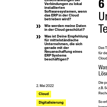
Einschränkungen bei
6
Verbindungen zu lokal
installierten
Softwaresystemen, wenn
U
das ERP in der Cloud
betrieben wird?
T
Wie werden meine Daten
in der Cloud geschützt?
Was ist Deine Empfehlung
für mittelständische
Unternehmen, die sich
Das T
gerade mit der
Neuanschaffung eines
für d
ERP Systems
Cloud
beschäftigen?
Was
Lös
Die p
2. Mai 2022
z.B. 
Reche
Cloud
So er
Digitalisierung