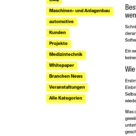
Bes
Maschinen- und Anlagenbau
wen
automotive
Schni
Kunden
derar
Softw
Projekte
Ein w
Medizintechnik
keine
Whitepaper
Wie
Branchen News
Erstm
Veranstaltungen
Einbr
Selbs
Alle Kategorien
wiede
Was d
gewäh
unter
gesch