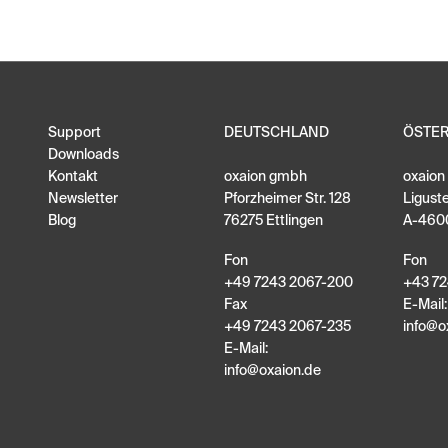
Support
DEUTSCHLAND
ÖSTE
Downloads
Kontakt
oxaion gmbh
oxaio
Newsletter
Pforzheimer Str. 128
Ligust
Blog
76275 Ettlingen
A-460
Fon
Fon
+49 7243 2067-200
+43 72
Fax
E-Mail:
+49 7243 2067-235
info
@
o
E-Mail:
info
@
oxaion
.
de