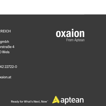
RREICH
n gmbh
erstraße 4
0 Wels
42 22722-0
xaion
.
at