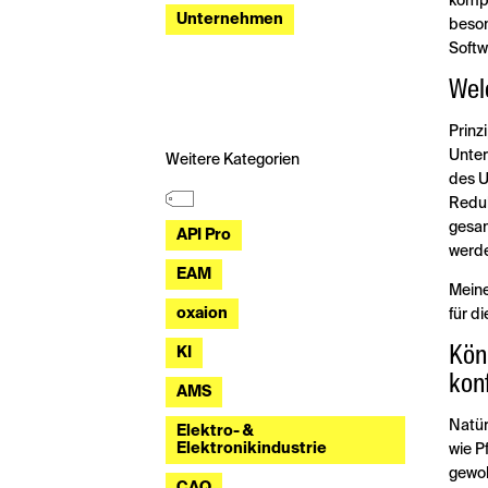
kompl
Unternehmen
beson
Softw
Wel
Prinz
Unter
Weitere Kategorien
des U
Reduk
gesam
API Pro
werd
EAM
Meine
oxaion
für d
Kön
KI
kon
AMS
Natür
Elektro- &
Elektronikindustrie
wie P
gewoh
CAQ