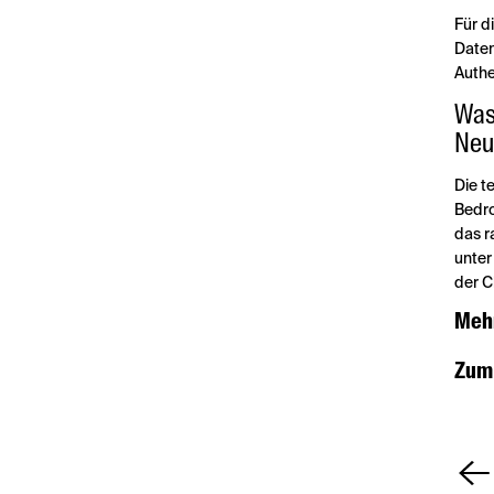
Für d
Daten
Authe
Was
Neu
Die t
Bedro
das r
unter
der C
Mehr
Zum 