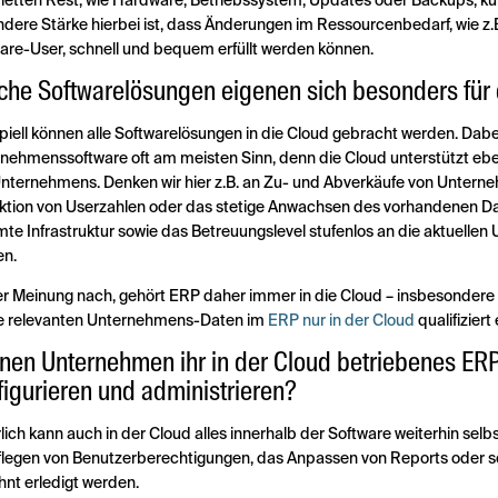
etten Rest, wie Hardware, Betriebssystem, Updates oder Backups, kü
dere Stärke hierbei ist, dass Änderungen im Ressourcenbedarf, wie z
are-User, schnell und bequem erfüllt werden können.
che Softwarelösungen eigenen sich besonders für
ipiell können alle Softwarelösungen in die Cloud gebracht werden. Da
nehmenssoftware oft am meisten Sinn, denn die Cloud unterstützt e
nternehmens. Denken wir hier z.B. an Zu- und Abverkäufe von Unter
tion von Userzahlen oder das stetige Anwachsen des vorhandenen Da
te Infrastruktur sowie das Betreuungslevel stufenlos an die aktuel
en.
r Meinung nach, gehört ERP daher immer in die Cloud – insbesondere 
ie relevanten Unternehmens-Daten im
ERP nur in der Cloud
qualifiziert
nen Unternehmen ihr in der Cloud betriebenes ERP
figurieren und administrieren?
lich kann auch in der Cloud alles innerhalb der Software weiterhin selbs
flegen von Benutzerberechtigungen, das Anpassen von Reports oder
nt erledigt werden.