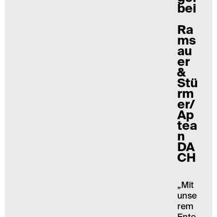
bei
Ra
ms
au
er
&
Stü
rm
er/
Ap
tea
n
DA
CH
„Mit
unse
rem