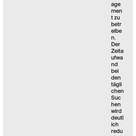
age
men
t zu
betr
eibe
n.
Der
Zeita
ufwa
nd
bei
den
tägli
chen
Suc
hen
wird
deutl
ich
redu