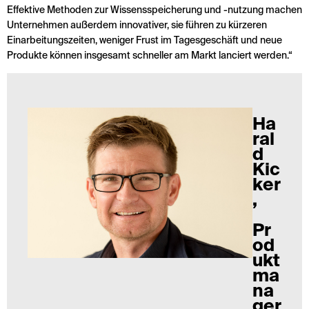
Effektive Methoden zur Wissensspeicherung und -nutzung machen
Unternehmen außerdem innovativer, sie führen zu kürzeren
Einarbeitungszeiten, weniger Frust im Tagesgeschäft und neue
Produkte können insgesamt schneller am Markt lanciert werden.“
Ha
ral
d
Kic
ker
,
Pr
od
ukt
ma
na
ger