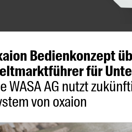
xaion Bedienkonzept ü
eltmarktführer für Unte
ie WASA AG nutzt zukünft
ystem von oxaion