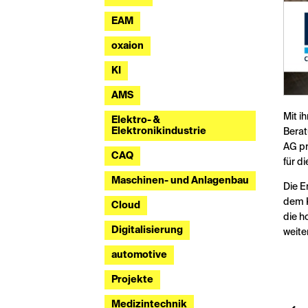
EAM
oxaion
KI
AMS
Mit i
Elektro- &
Elektronikindustrie
Berat
AG pr
CAQ
für d
Maschinen- und Anlagenbau
Die E
dem K
Cloud
die h
Digitalisierung
weite
automotive
Projekte
Medizintechnik