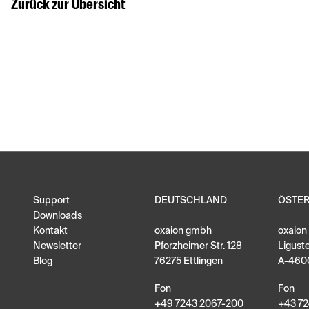
Zurück zur Übersicht
Support
DEUTSCHLAND
ÖSTE
Downloads
Kontakt
oxaion gmbh
oxaio
Newsletter
Pforzheimer Str. 128
Ligust
Blog
76275 Ettlingen
A-460
Fon
Fon
+49 7243 2067-200
+43 72