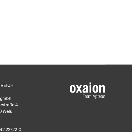
RREICH
n gmbh
erstraße 4
0 Wels
42 22722-0